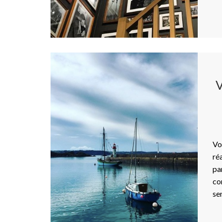
Vo
ré
pa
co
se