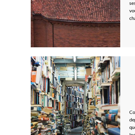
se
vo
ch
Co
de
qu
lo