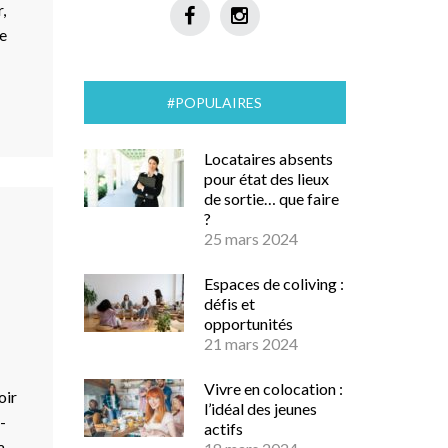
,
de
#POPULAIRES
Locataires absents
pour état des lieux
de sortie… que faire
?
25 mars 2024
Espaces de coliving :
défis et
opportunités
21 mars 2024
Vivre en colocation :
oir
l’idéal des jeunes
-
actifs
a