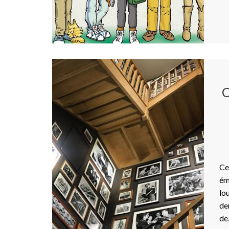
Ce
ém
lo
de
d