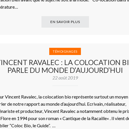
ttérature…
EN SAVOIR PLUS
TÉMOIGNAGES
INCENT RAVALEC : LA COLOCATION B
PARLE DU MONDE D’AUJOURD’HUI
22 août 2019
ur Vincent Ravalec, la colocation bio représente surtout un moyen
rler de notre rapport au monde d’aujourd’hui. Ecrivain, réalisateur,
énariste et producteur, Vincent Ravalec a notamment obtenu le pri
 Flore en 1994 pour son roman « Cantique de la Racaille« . Il vient d
blier “Coloc Bio, le Guide”. …