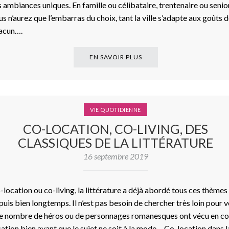
s ambiances uniques. En famille ou célibataire, trentenaire ou senior
us n’aurez que l’embarras du choix, tant la ville s’adapte aux goûts 
acun….
EN SAVOIR PLUS
VIE QUOTIDIENNE
CO-LOCATION, CO-LIVING, DES
CLASSIQUES DE LA LITTÉRATURE
16 septembre 2019
-location ou co-living, la littérature a déjà abordé tous ces thèmes
puis bien longtemps. Il n’est pas besoin de chercher très loin pour v
e nombre de héros ou de personnages romanesques ont vécu en co
cation bien avant que le sujet ne soit à la mode. Co-location dans l