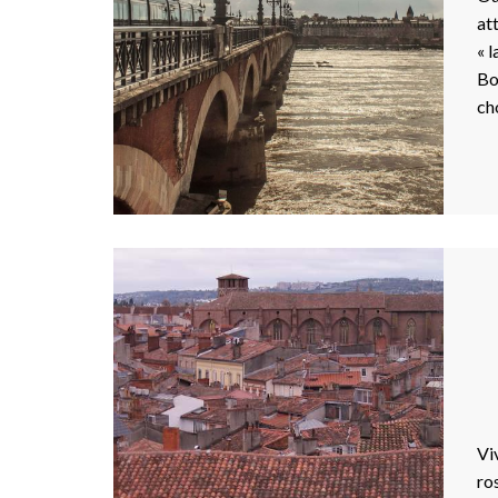
at
« 
Bo
ch
Vi
ro