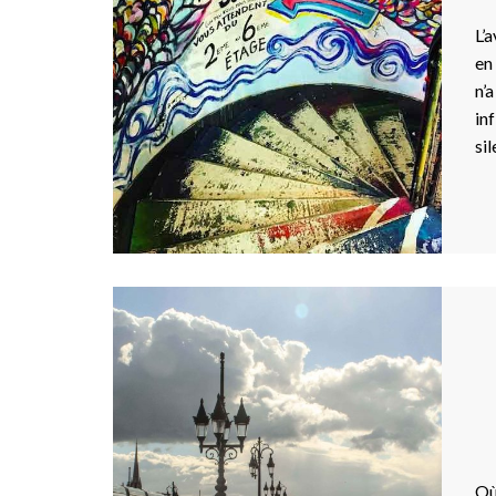
L’
en
n’
in
si
Où