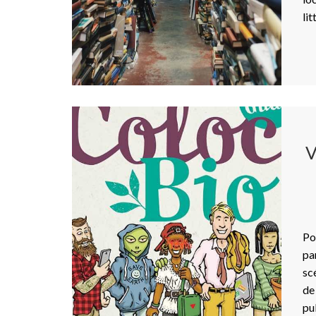
li
V
Po
pa
sc
de
pu