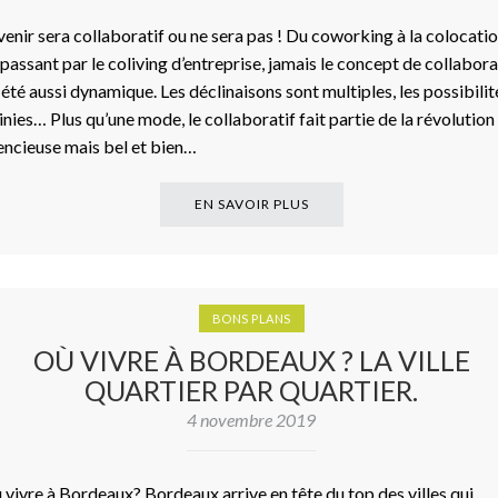
avenir sera collaboratif ou ne sera pas ! Du coworking à la colocatio
 passant par le coliving d’entreprise, jamais le concept de collabora
a été aussi dynamique. Les déclinaisons sont multiples, les possibilit
finies… Plus qu’une mode, le collaboratif fait partie de la révolution
lencieuse mais bel et bien…
EN SAVOIR PLUS
BONS PLANS
OÙ VIVRE À BORDEAUX ? LA VILLE
QUARTIER PAR QUARTIER.
4 novembre 2019
 vivre à Bordeaux? Bordeaux arrive en tête du top des villes qui