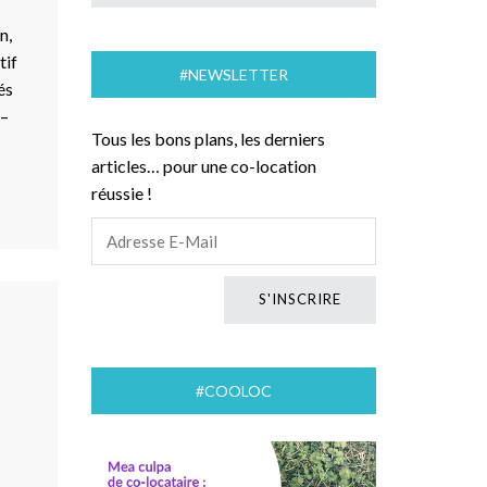
n,
tif
#NEWSLETTER
és
 –
Tous les bons plans, les derniers
articles… pour une co-location
réussie !
#COOLOC