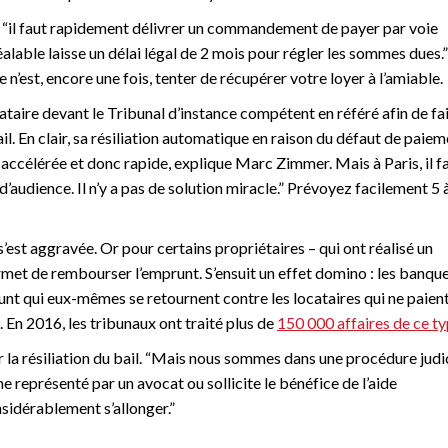
, “il faut rapidement délivrer un commandement de payer par voie
réalable laisse un délai légal de 2 mois pour régler les sommes dues.”
 n’est, encore une fois, tenter de récupérer votre loyer à l’amiable.
cataire devant le Tribunal d’instance compétent en référé afin de fa
ail. En clair, sa résiliation automatique en raison du défaut de paie
 accélérée et donc rapide, explique Marc Zimmer. Mais à Paris, il f
audience. Il n’y a pas de solution miracle.” Prévoyez facilement 5 
 s’est aggravée. Or pour certains propriétaires – qui ont réalisé un
ermet de rembourser l’emprunt. S’ensuit un effet domino : les banqu
runt qui eux-mêmes se retournent contre les locataires qui ne paient
En 2016, les tribunaux ont traité plus de
150 000 affaires de ce t
la résiliation du bail. “Mais nous sommes dans une procédure judic
e représenté par un avocat ou sollicite le bénéfice de l’aide
nsidérablement s’allonger.”