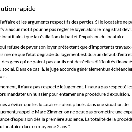
lution rapide
l’affaire et les arguments respectifs des parties. Si le locataire ne p
l n’y a aucun motif pour ne pas régler le loyer, alors le magistrat devr
catif ainsi que la résiliation du bail et l’expulsion du locataire.
 qui refuse de payer son loyer prétextant que d’importants travaux
lors même que l’état dégradé du logement est dû à un défaut d’entret
 des gens qui ne paient pas car ils ont de réelles difficultés financièr
u social. Dans ce cas là, le juge accorde généralement un échéancie
ois.
n moment, il n’aura pas respecté le jugement. Il n’aura pas respecté le
alors mandater un huissier pour entamer une procédure d’expulsion.
nés à éviter que les locataires soient placés dans une situation de
diquement, rappelle Marc Zimmer, on ne peut pas promettre une exp
ance d’expulsion dès la première audience. La totalité de la procéd
du locataire dure en moyenne 2 ans ”.