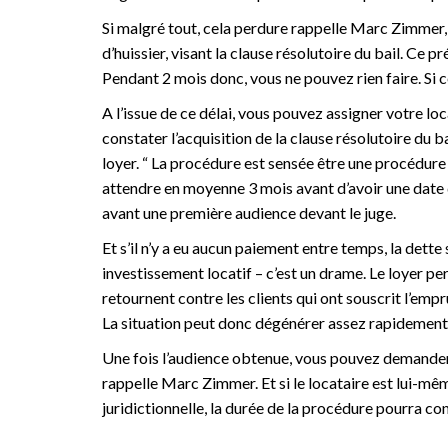
Si malgré tout, cela perdure rappelle Marc Zimmer
d’huissier, visant la clause résolutoire du bail. Ce p
Pendant 2 mois donc, vous ne pouvez rien faire. Si ce
A l’issue de ce délai, vous pouvez assigner votre lo
constater l’acquisition de la clause résolutoire du b
loyer. “ La procédure est sensée être une procédure
attendre en moyenne 3 mois avant d’avoir une date d’
avant une première audience devant le juge.
Et s’il n’y a eu aucun paiement entre temps, la dette
investissement locatif – c’est un drame. Le loyer p
retournent contre les clients qui ont souscrit l’emp
La situation peut donc dégénérer assez rapidement. 
Une fois l’audience obtenue, vous pouvez demander 
rappelle Marc Zimmer. Et si le locataire est lui-mêm
juridictionnelle, la durée de la procédure pourra co