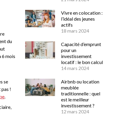
Vivre en colocation :
l’idéal des jeunes
actifs
18 mars 2024
ire
ment du
Capacité d’emprunt
aut
pour un
à 6 mois
investissement
locatif : le bon calcul
14 mars 2024
es se
Airbnb ou location
meublée
 pas !
traditionnelle : quel
ype
.
est le meilleur
investissement ?
iaire,
12 mars 2024