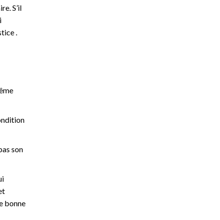
e. S’il
i
tice .
 même
ondition
 pas son
ui
et
ne bonne