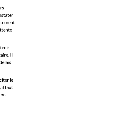
ers
nstater
iatement
attente
tenir
ire. Il
délais
citer le
il faut
bon