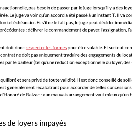
sactionnelle, pas besoin de passer par le juge lorsqu’il y a des loy
ée. Le juge va voir qu’un accord a été passé à un instant T. Il va co
lon tel échéancier. Et s’il ne le fait pas, le juge peut décider imméd
 précédentes : délivrer le commandement de payer, l’assignation, l’
ent doit donc
respecter les formes
pour être valable. Et surtout con
 contrat ne doit pas uniquement traduire des engagements du locata
 par le bailleur (tel qu’une réduction exceptionnelle du loyer, des 
ilibré et sera privé de toute validité. Il est donc conseillé de solli
r est généralement récalcitrant pour accorder de telles concessions, 
n d’Honoré de Balzac : « un mauvais arrangement vaut mieux qu’un 
ues de loyers impayés