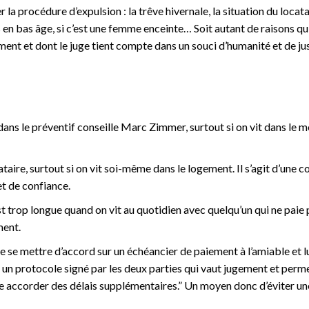
a procédure d’expulsion : la trêve hivernale, la situation du locatair
nts en bas âge, si c’est une femme enceinte… Soit autant de raisons qu
nt et dont le juge tient compte dans un souci d’humanité et de jus
 dans le préventif conseille Marc Zimmer, surtout si on vit dans le
ataire, surtout si on vit soi-même dans le logement. Il s’agit d’une c
et de confiance.
st trop longue quand on vit au quotidien avec quelqu’un qui ne paie
ment.
de se mettre d’accord sur un échéancier de paiement à l’amiable et l
re un protocole signé par les deux parties qui vaut jugement et perm
isse accorder des délais supplémentaires.” Un moyen donc d’éviter u