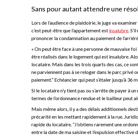
Sans pour autant attendre une réso
Lors de l’audience de plaidoirie, le juge va examiner 
c’est peut-être que l’appartement est
insalubre
. S’i
prononcer la condamnation au paiement de l’arriéré lo
« On peut être face à une personne de mauvaise foi
être réalisés dans le logement qui est insalubre. A
locataire. Mais dans les trois quarts des cas, ce sont
ne parviennent pas à se reloger dans le parc privé o
paiement.” Echéancier qui peut s’étaler jusqu’à 36 m
Si le locataire n’y tient pas ou s’arrête de payer à u
termes de l’ordonnance rendue et le bailleur peut 
Mais même alors, il y a des délais additionnels desti
précarité en les mettant rapidement à la rue. Juri
rapide du locataire. “J’obtiens rarement une ordonn
entre la date de ma saisine et l’expulsion effective 