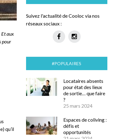
Suivez l'actualité de Cooloc via nos
réseaux sociaux :
. Et aux
s pour
#POPULAIRES
Locataires absents
pour état des lieux
de sortie… que faire
?
25 mars 2024
Espaces de coliving :
us
défis et
(e) qu
’
il
opportunités
21 mars 2024