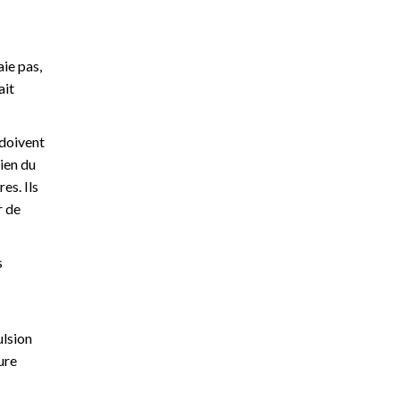
aie pas,
ait
 doivent
ien du
es. Ils
r de
s
ulsion
ure