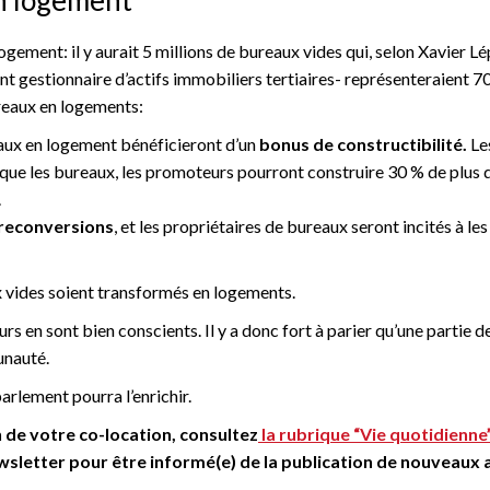
ogement: il y aurait 5 millions de bureaux vides qui, selon Xavier Lé
nt gestionnaire d’actifs immobiliers tertiaires- représenteraient 7
reaux en logements:
aux en logement bénéficieront d’un
bonus de constructibilité.
Le
ue les bureaux, les promoteurs pourront construire 30 % de plus q
.
s reconversions
, et les propriétaires de bureaux seront incités à les
x vides soient transformés en logements.
rs en sont bien conscients. Il y a donc fort à parier qu’une partie d
unauté.
rlement pourra l’enrichir.
n de votre co-location, consultez
la rubrique “Vie quotidienne
ewsletter pour être informé(e) de la publication de nouveaux a