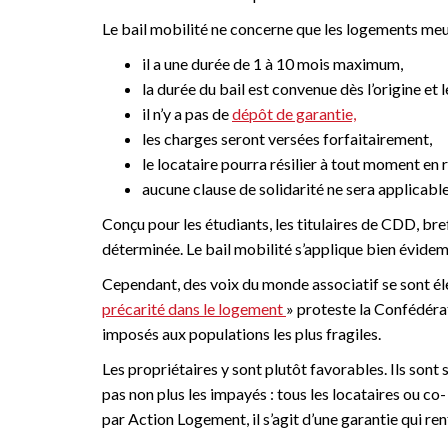
Le bail mobilité ne concerne que les logements meu
il a une durée de 1 à 10 mois maximum,
la durée du bail est convenue dès l’origine et l
il n’y a pas de
dépôt de garantie,
les charges seront versées forfaitairement,
le locataire pourra résilier à tout moment en r
aucune clause de solidarité ne sera applicabl
Conçu pour les étudiants, les titulaires de CDD, b
déterminée. Le bail mobilité s’applique bien évidem
Cependant, des voix du monde associatif se sont élev
précarité dans le logement
» proteste la Confédérat
imposés aux populations les plus fragiles.
Les propriétaires y sont plutôt favorables. Ils sont
pas non plus les impayés : tous les locataires ou co
par Action Logement, il s’agit d’une garantie qui ren