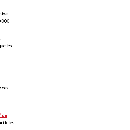
pine,
0 000
s
ue les
e ces
” du
rticles