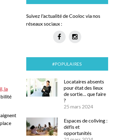
Suivez l'actualité de Cooloc via nos
réseaux sociaux :
#POPULAIRES
Locataires absents
pour état des lieux
l, la
de sortie… que faire
bilité
?
25 mars 2024
raignent
Espaces de coliving :
 place
défis et
opportunités
21 mars 2024