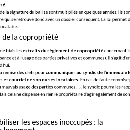
isé
.
de la signature du bail se sont multipliés en quelques années. Ils so
ire qui se retrouve donc avec un dossier conséquent. La loi permet 
locataire.
r de la copropriété
me biais les
extraits du règlement de copropriété
concernant l
sance et à l’usage des parties privatives et communes). Il s’agit d’u
d’hui.
la remise des clefs pour
communiquer au syndic de l’immeuble
l
et courriel de son ou ses locataires.
En cas de faute commise 
ou mauvais usage des parties communes …-, le syndic pourra les rap
Mais cela ne dispense en rien le propriétaire d’agir également de so
iliser les espaces inoccupés : la
n logement