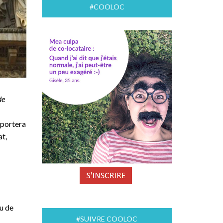
#COOLOC
de
pportera
at,
u de
#SUIVRE COOLOC