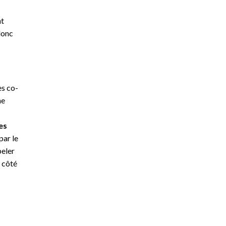
nt
donc
es co-
ne
es
par le
peler
n côté