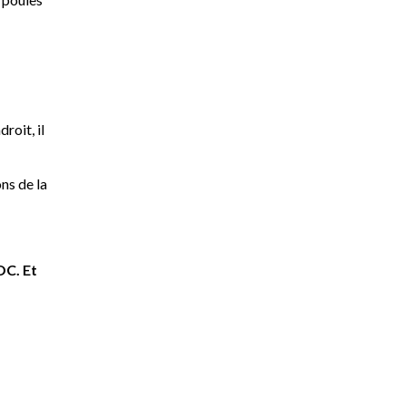
roit, il
ns de la
OC. Et