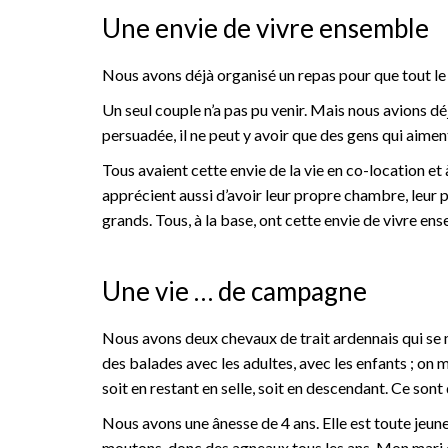
Une envie de vivre ensemble
Nous avons déjà organisé un repas pour que tout le 
Un seul couple n’a pas pu venir. Mais nous avions déj
persuadée, il ne peut y avoir que des gens qui aime
Tous avaient cette envie de la vie en co-location et à
apprécient aussi d’avoir leur propre chambre, leur 
grands. Tous, à la base, ont cette envie de vivre en
Une vie … de campagne
Nous avons deux chevaux de trait ardennais qui se 
des balades avec les adultes, avec les enfants ; on 
soit en restant en selle, soit en descendant. Ce sont
Nous avons une ânesse de 4 ans. Elle est toute jeune,
moutons, donc des agneaux tous les ans. Mon mari d