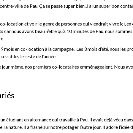
 centre-ville de Pau. Ça se passe super bien. J’ai un super bon conta
o-location et voir le genre de personnes qui viendrait vivre ici, en
ts car nous avons beau n’être qu’à 10 minutes de Pau, nous somme
re.
 mois en co-location à la campagne. Les 3 mois d’été, nous les p
cessibles le reste de l’année.
t le jour même, nos premiers co-locataires emménageaient. Nous av
ariés
un étudiant en alternance qui travaille à Pau. Il avait déjà vécu dan
la nature. Il a flashé sur notre potager l’autre jour. Il adore l’idée 