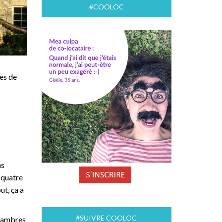
#COOLOC
res de
ns
 quatre
ut, ça a
#SUIVRE COOLOC
chambres