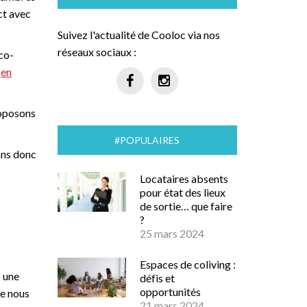
ct avec
Suivez l'actualité de Cooloc via nos
réseaux sociaux :
 co-
s
en
roposons
#POPULAIRES
ons donc
Locataires absents
pour état des lieux
de sortie… que faire
?
25 mars 2024
Espaces de coliving :
s une
défis et
opportunités
de nous
21 mars 2024