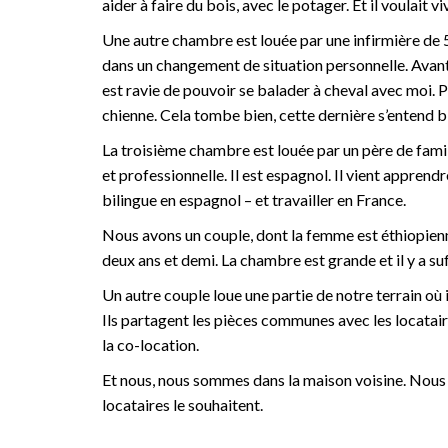
aider à faire du bois, avec le potager. Et il voulait v
Une autre chambre est louée par une infirmière de 57
dans un changement de situation personnelle. Avant, 
est ravie de pouvoir se balader à cheval avec moi. 
chienne. Cela tombe bien, cette dernière s’entend b
La troisième chambre est louée par un père de famill
et professionnelle. Il est espagnol. Il vient apprend
bilingue en espagnol – et travailler en France.
Nous avons un couple, dont la femme est éthiopienne. 
deux ans et demi. La chambre est grande et il y a s
Un autre couple loue une partie de notre terrain où i
Ils partagent les pièces communes avec les locataire
la co-location.
Et nous, nous sommes dans la maison voisine. Nous
locataires le souhaitent.