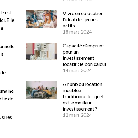
le est
Vivre en colocation :
l’idéal des jeunes
i. Elle
actifs
sa
18 mars 2024
Capacité d’emprunt
sonnelle
pour un
is
investissement
locatif : le bon calcul
14 mars 2024
 de
Airbnb ou location
meublée
semaine.
traditionnelle : quel
rtie de
est le meilleur
investissement ?
12 mars 2024
si les