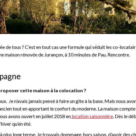
ée de tous ? C’est en tout cas une formule qui séduit les co-locatai
une maison rénovée de Jurançon, à 10 minutes de Pau. Rencontre.
ampagne
oposer cette maison à la colocation ?
x. Je n’avais jamais pensé à faire un gîte à la base. Mais nous avo
’ancien tout en apportant le confort du moderne. La maison compte
ous avons ouvert en juillet 2018 en
location saisonnière
. Dès le déb
hiver qu’en été.
 à plus long terme. Je trouvais dommage, hors saison, d’avoir des 