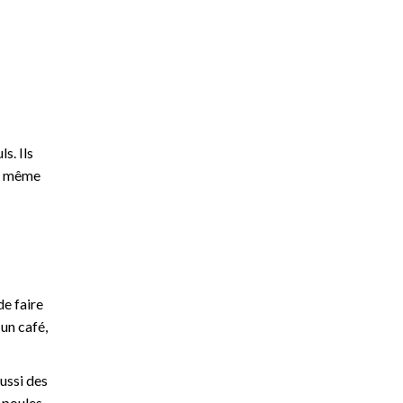
s. Ils
de même
de faire
 un café,
aussi des
 poules