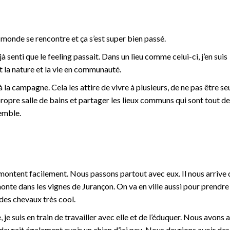
monde se rencontre et ça s’est super bien passé.
à senti que le feeling passait. Dans un lieu comme celui-ci, j’en suis
nt la nature et la vie en communauté.
 la campagne. Cela les attire de vivre à plusieurs, de ne pas être seul
propre salle de bains et partager les lieux communs qui sont tout 
semble.
montent facilement. Nous passons partout avec eux. Il nous arrive 
monte dans les vignes de Jurançon. On va en ville aussi pour prendre
 des chevaux très cool.
 je suis en train de travailler avec elle et de l’éduquer. Nous avons 
evrait également avoir un chien d’ici peu. Nous devrions avoir des