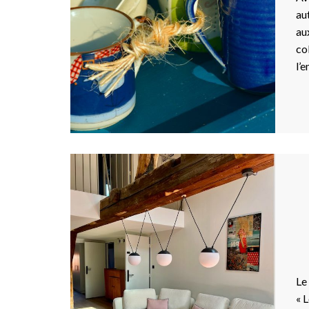
au
au
co
l’
Le
« L