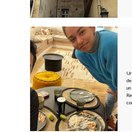
Ur
de
un
Re
co