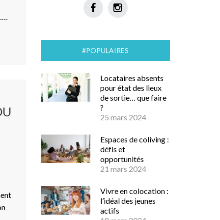
s……
#POPULAIRES
Locataires absents
pour état des lieux
de sortie… que faire
?
DU
25 mars 2024
Espaces de coliving :
défis et
opportunités
21 mars 2024
Vivre en colocation :
ment
l’idéal des jeunes
on
actifs