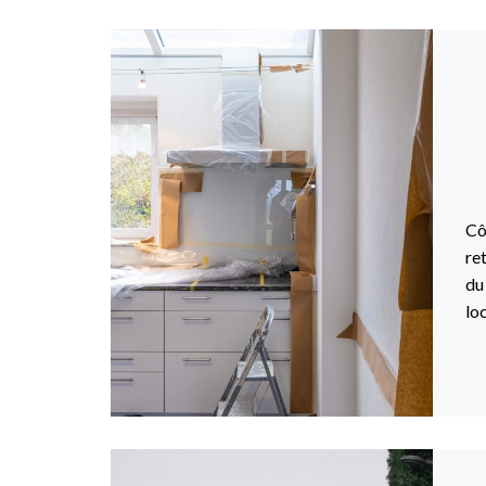
Cô
re
du
lo