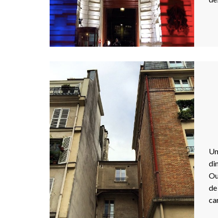
Un
di
Ou
de
ca