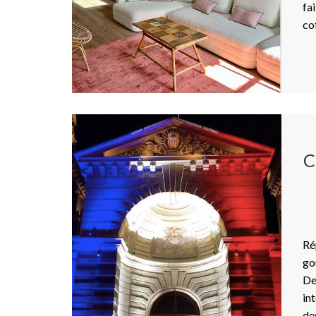
fa
co
C
Ré
go
De
int
de