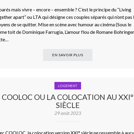
parés mais vivre – encore – ensemble ? C’est le principe du “Living
gether apart” ou LTA qui désigne ces couples séparés qui n’ont pas 
yens de se quitter. Mise en scène avec humour au cinéma (Sous le
me toit de Dominique Farrugia, L’amour flou de Romane Bohringer
tte…
EN SAVOIR PLUS
LOGEMENT
COOLOC OU LA COLOCATION AU XXI°
SIÈCLE
29 août 2023
ec COOLOC, la colocation version XXI° siècle ne ressemble à auc