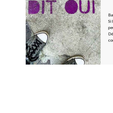
Ba
Si
pe
Dé
co