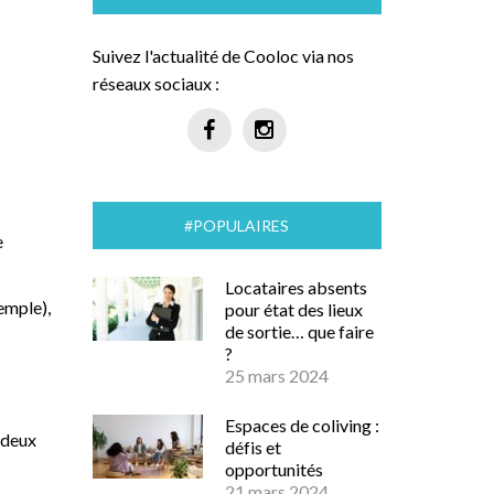
Suivez l'actualité de Cooloc via nos
réseaux sociaux :
#POPULAIRES
e
Locataires absents
xemple),
pour état des lieux
de sortie… que faire
?
25 mars 2024
Espaces de coliving :
 deux
défis et
opportunités
21 mars 2024