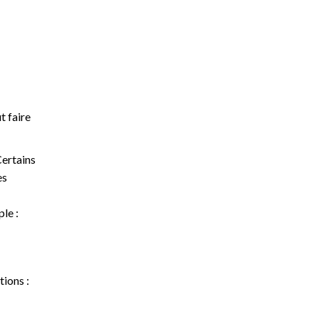
t faire
Certains
es
le :
tions :