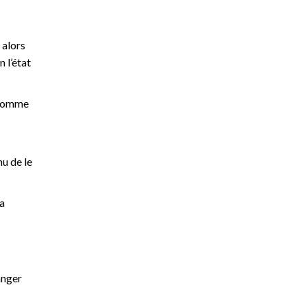
 alors
n l’état
a somme
nu de le
la
ranger