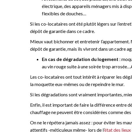
électrique, des appareils ménagers mis à disp
flexibles de douches…
Si les co-locataires ont été plutôt légers sur l’entre
dépôt de garantie dans ce cadre.
Mieux vaut bichonner et entretenir l’appartement. N
dépôt de garantie, mais ils vivront dans un cadre ag
En cas de dégradation du logement
: moqu
au vin rouge suite à une soirée trop arrosée…
Les co-locataires ont tout intérêt à réparer les dégâ
la moquette eux-mêmes ou de repeindre le mur.
Si les dégradations sont vraiment importantes, mieux
Enfin, il est important de faire la différence entre
chauffage ne peuvent être considérées comme des dé
On ne le répétera jamais assez : pour éviter les ma
attentifs -méticuleux même- lors de l’
état des lieux