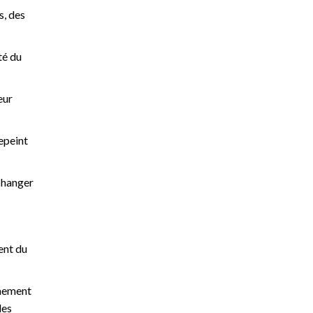
s, des
té du
eur
epeint
 changer
ent du
êmement
des