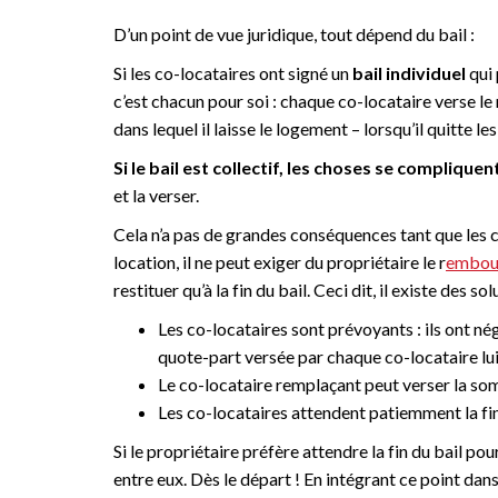
D’un point de vue juridique, tout dépend du bail :
Si les co-locataires ont signé un
bail individuel
qui 
c’est chacun pour soi : chaque co-locataire verse le m
dans lequel il laisse le logement – lorsqu’il quitte les
Si le bail est collectif, les choses se compliquent
et la verser.
Cela n’a pas de grandes conséquences tant que les co
location, il ne peut exiger du propriétaire le r
embour
restituer qu’à la fin du bail. Ceci dit, il existe des sol
Les co-locataires sont prévoyants : ils ont né
quote-part versée par chaque co-locataire lui 
Le co-locataire remplaçant peut verser la som
Les co-locataires attendent patiemment la fin
Si le propriétaire préfère attendre la fin du bail pou
entre eux. Dès le départ ! En intégrant ce point dans