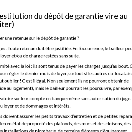
restitution du dépôt de garantie vire au
iter)
cer une retenue sur le dépôt de garantie ?
ges
. Toute retenue doit être justifiée. En l’occurrence, le bailleur peu
 loyer et/ou de charge restées sans suite.
mité avec la loi : ils sont tenus de payer les charges jusqu’au bout. 
our régler le dernier mois de loyer, surtout si les autres co-locatair
t oublier ! C’est illégal. Non seulement ils ne pourront obtenir de
ide au logement), mais le bailleur pourrait les poursuivre, par exemp
rvatoire sur leur compte en banque même sans autorisation du juge.
u loyer et de dommages et intérêts.
 doivent assurer les petits travaux d’entretien et de petites répara
en en état de propreté des plafonds, des murs et des cloisons, des
es installations de plomberie, de certains éléments d’équipement