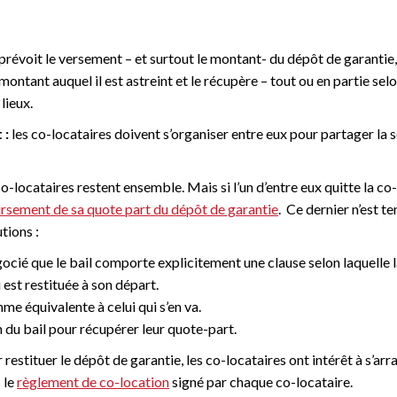
prévoit le versement – et surtout le montant- du dépôt de garantie,
ontant auquel il est astreint et le récupère – tout ou en partie selo
 lieux.
 :
les co-locataires doivent s’organiser entre eux pour partager l
-locataires restent ensemble. Mais si l’un d’entre eux quitte la co-
sement de sa quote part du dépôt de garantie
. Ce dernier n’est te
utions :
gocié que le bail comporte explicitement une clause selon laquelle 
est restituée à son départ.
me équivalente à celui qui s’en va.
 du bail pour récupérer leur quote-part.
r restituer le dépôt de garantie, les co-locataires ont intérêt à s’ar
 le
règlement de co-location
signé par chaque co-locataire.