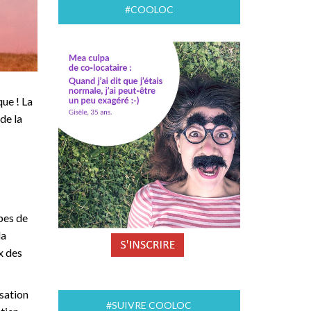
#COOLOC
que ! La
de la
pes de
la
x des
isation
#SUIVRE COOLOC