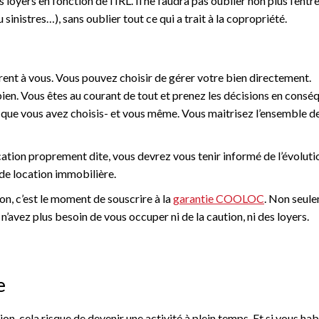
 loyers en fonction de l’IRL. Il ne faudra pas oublier non plus l’entr
inistres…), sans oublier tout ce qui a trait à la copropriété.
ffrent à vous. Vous pouvez choisir de gérer votre bien directement.
bien. Vous êtes au courant de tout et prenez les décisions en consé
 – que vous avez choisis- et vous même. Vous maitrisez l’ensemble d
ocation proprement dite, vous devrez vous tenir informé de l’évoluti
de location immobilière.
on, c’est le moment de souscrire à la
garantie COOLOC
. Non seul
 n’avez plus besoin de vous occuper ni de la caution, ni des loyers.
e
ion, cela risque de devenir une activité à plein temps. Et si vous ha