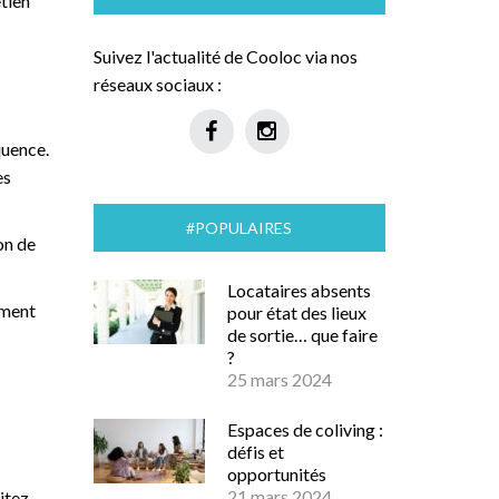
etien
Suivez l'actualité de Cooloc via nos
réseaux sociaux :
quence.
es
#POPULAIRES
on de
Locataires absents
ement
pour état des lieux
de sortie… que faire
?
25 mars 2024
Espaces de coliving :
défis et
opportunités
21 mars 2024
bitez