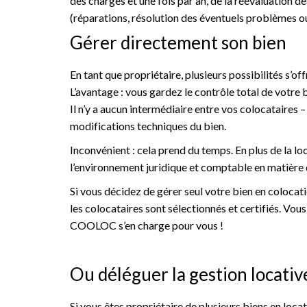
des charges et une fois par an, de la réévaluation des
(réparations, résolution des éventuels problèmes ou s
Gérer directement son bien
En tant que propriétaire, plusieurs possibilités s’o
L’avantage : vous gardez le contrôle total de votre 
Il n’y a aucun intermédiaire entre vos colocataires
modifications techniques du bien.
Inconvénient : cela prend du temps. En plus de la l
l’environnement juridique et comptable en matière 
Si vous décidez de gérer seul votre bien en colocati
les colocataires sont sélectionnés et certifiés. Vous
COOLOC s’en charge pour vous !
Ou déléguer la gestion locativ
Si vous êtes propriétaire de plusieurs biens en locat