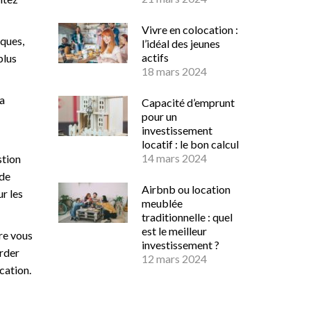
Vivre en colocation :
iques,
l’idéal des jeunes
actifs
plus
18 mars 2024
la
Capacité d’emprunt
pour un
investissement
locatif : le bon calcul
14 mars 2024
stion
 de
Airbnb ou location
ur les
meublée
traditionnelle : quel
est le meilleur
re vous
investissement ?
arder
12 mars 2024
cation.