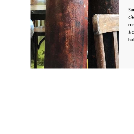
Sa
c’
ru
à 
ha