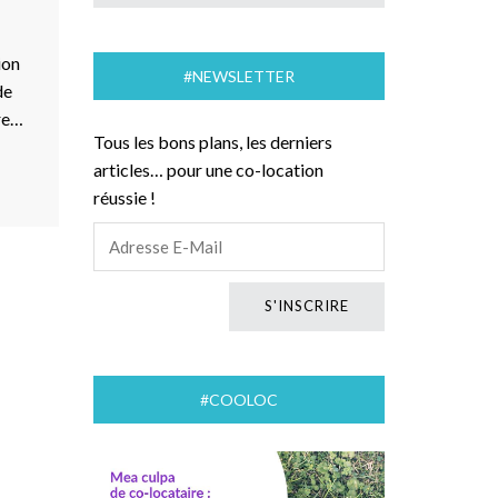
ion
#NEWSLETTER
de
bre…
Tous les bons plans, les derniers
articles… pour une co-location
réussie !
#COOLOC