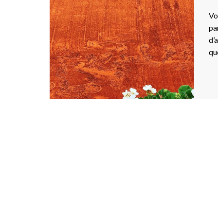
Vo
pa
d’
qu