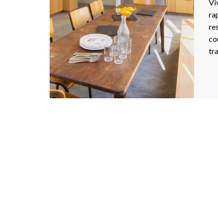
Vi
ra
re
co
tr