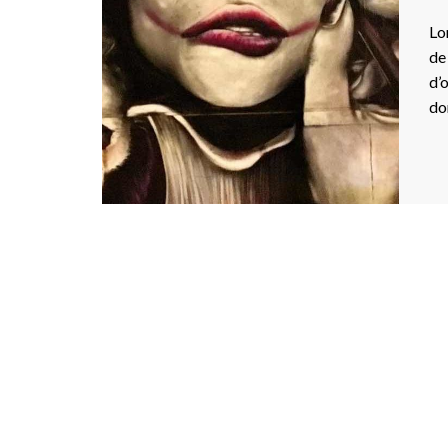
Lo
de
d’o
do