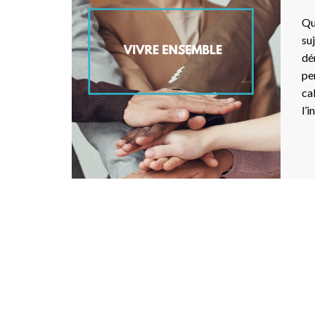
Qu
su
dé
pe
ca
l’