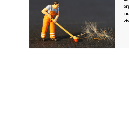
or
in
vi