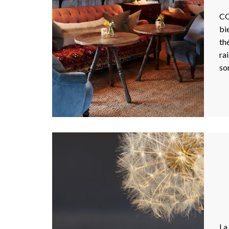
CO
bi
th
ra
so
La